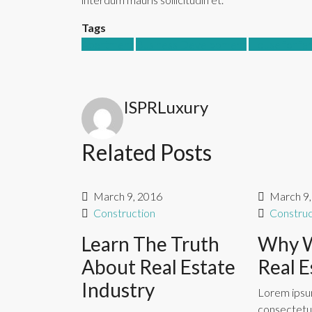
Tags
Apartment
Business Development
House for fam
ISPRLuxury
Related Posts
March 9, 2016
March 9,
Construction
Construc
Learn The Truth
Why 
About Real Estate
Real E
Industry
Lorem ipsum
consectetur 