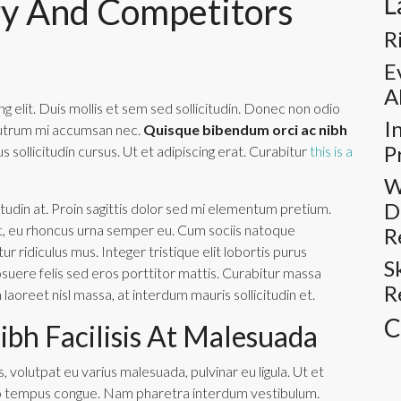
L
ry And Competitors
R
E
A
 elit. Duis mollis et sem sed sollicitudin. Donec non odio
I
 rutrum mi accumsan nec.
Quisque bibendum orci ac nibh
P
sollicitudin cursus. Ut et adipiscing erat. Curabitur
this is a
W
D
tudin at. Proin sagittis dolor sed mi elementum pretium.
t, eu rhoncus urna semper eu. Cum sociis natoque
R
 ridiculus mus. Integer tristique elit lobortis purus
S
suere felis sed eros porttitor mattis. Curabitur massa
R
m laoreet nisl massa, at interdum mauris sollicitudin et.
C
ibh Facilisis At Malesuada
, volutpat eu varius malesuada, pulvinar eu ligula. Ut et
bero tempus congue. Nam pharetra interdum vestibulum.