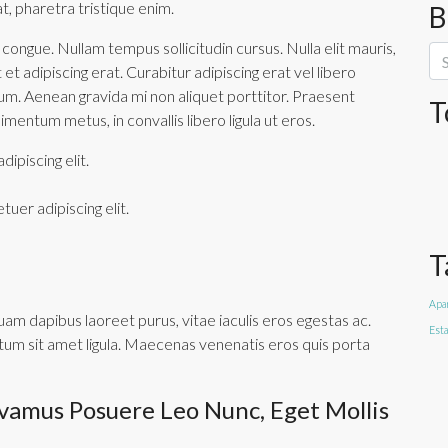
 at, pharetra tristique enim.
B
ci congue. Nullam tempus sollicitudin cursus. Nulla elit mauris,
 et adipiscing erat. Curabitur adipiscing erat vel libero
. Aenean gravida mi non aliquet porttitor. Praesent
T
imentum metus, in convallis libero ligula ut eros.
ipiscing elit.
uer adipiscing elit.
T
Apa
uam dapibus laoreet purus, vitae iaculis eros egestas ac.
Esta
tum sit amet ligula. Maecenas venenatis eros quis porta
ivamus Posuere Leo Nunc, Eget Mollis