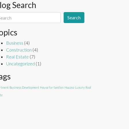
log Search
Search
opics
Business
(4)
Construction
(4)
Real Estate
(7)
Uncategorized
(1)
ags
rtment
Business Development
House for families
Houzez
Luxury
Real
te