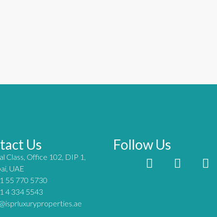
tact Us
Follow Us
l Class, Office 102, DIP 1,
ai, UAE
1 55 770 5730
1 4 334 5543
@isprluxuryproperties.ae