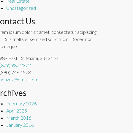
Real Estate
Uncategorized
ontact Us
rem ipsum dolor sit amet, consectetur adipiscing
it. Duis mollis et sem sed sollicitudin. Donec non
io neque
989 East Dr. Miami, 33131 FL
(879) 987 2372
(390) 746 4578
houzez@email.com
rchives
February 2026
April 2025
March 2016
January 2016