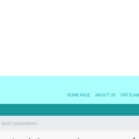
HOME PAGE
ABOUT US
OFF PLAN
y and Competitors