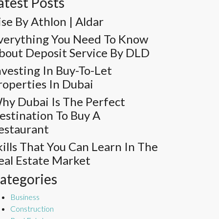
atest Posts
ise By Athlon | Aldar
verything You Need To Know
bout Deposit Service By DLD
nvesting In Buy-To-Let
roperties In Dubai
hy Dubai Is The Perfect
estination To Buy A
estaurant
kills That You Can Learn In The
eal Estate Market
ategories
Business
Construction