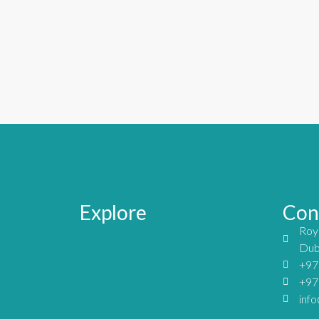
Explore
Con
Roya
Dub
+97
+97
info