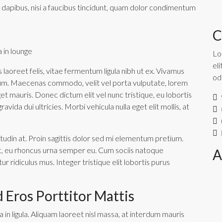
 dapibus, nisi a faucibus tincidunt, quam dolor condimentum
C
 in lounge
Lo
el
 laoreet felis, vitae fermentum ligula nibh ut ex. Vivamus
od
ipsum. Maecenas commodo, velit vel porta vulputate, lorem
t mauris. Donec dictum elit vel nunc tristique, eu lobortis
avida dui ultricies. Morbi vehicula nulla eget elit mollis, at
tudin at. Proin sagittis dolor sed mi elementum pretium.
t, eu rhoncus urna semper eu. Cum sociis natoque
A
 ridiculus mus. Integer tristique elit lobortis purus
d Eros Porttitor Mattis
 in ligula. Aliquam laoreet nisl massa, at interdum mauris