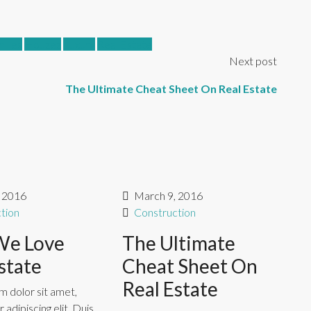
ilies
Houzez
Luxury
Real Estate
Next post
The Ultimate Cheat Sheet On Real Estate
 2016
March 9, 2016
tion
Construction
We Love
The Ultimate
state
Cheat Sheet On
Real Estate
 dolor sit amet,
adipiscing elit. Duis