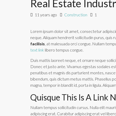
Real Estate Indust
11 years ago
Construction
1
Lorem ipsum dolor sit amet, consectetur adipiscing
neque. Aliquam hendrerit sollicitudin purus, quis
facilisis
, at malesuada orci congue. Nullam tempus 
text link
libero tempus congue.
Duis mattis laoreet neque, et ornare neque sollici
Donec et justo ante. Vivamus egestas sodales es
penatibus et magnis dis parturient montes, nascetur
bibendum, quis dictum metus mattis. Phasellus po
magna, tempor in blandit id, porta in ligula. Aliqua
Quisque This Is A Link N
Nullam tempus sollicitudin cursus. Nulla elit mauris
adipiscing erat. Curabitur adipiscing erat vel li