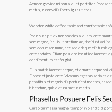
Aenean gravida mi non aliquet porttitor. Praesent
metus, in convallis libero ligula ut eros.
Wooden white coffee table and comfortable sofa
Proin suscipit, ex non sodales aliquam, ante mauris
sem magna, iaculis ut pretium ac, tincidunt vel 
sem accumsan nunc, nec scelerisque elit turpis ege
ante sodales. Etiam posuere leo ut leo laoreet, a gr
condimentum est feugiat.
Duis mattis laoreet neque, et ornare neque sollici
Donec et justo ante. Vivamus egestas sodales es
penatibus et magnis dis parturient montes, nascetur
bibendum, quis dictum metus mattis.
Phasellus Posuere Felis Se
Curabitur massa magna, tempor in blandit id, porta