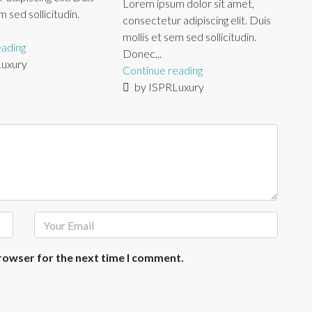
Lorem ipsum dolor sit amet,
m sed sollicitudin.
consectetur adipiscing elit. Duis
mollis et sem sed sollicitudin.
eading
Donec...
uxury
Continue reading
by ISPRLuxury
browser for the next time I comment.